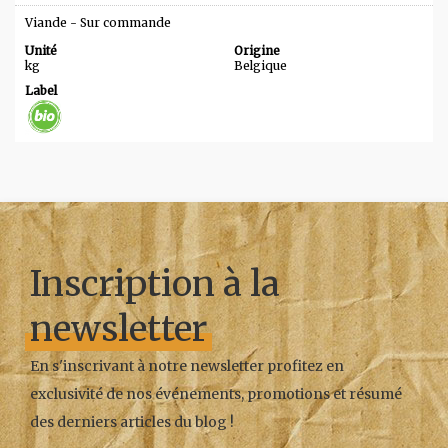
Conserverie
Viande - Sur commande
En-cas sucrés / salés
Fruits et légumes frais de saison
Unité
Origine
Glaces
kg
Belgique
Pains
Label
Féculents / Pâtes / riz / légumineuses
Produit laitier
Noix / graines/ fruits secs
Sucres et pâtisseries
Viande
Contenant
Tissus
Cosmétique / hygiène
Produit de base
Inscription à la
Produit fini
Entretien
Produit de base
newsletter
Produit fini
En s'inscrivant à notre newsletter profitez en
exclusivité de nos événements, promotions et résumé
des derniers articles du blog !