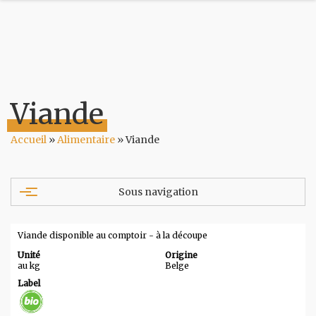
Viande
Accueil
»
Alimentaire
»
Viande
Sous navigation
Accessoires
Alimentaire
Viande disponible au comptoir - à la découpe
Hygiène
Alimentaire
Unité
Origine
Farines
au kg
Belge
Boissons
Label
Céréales et petit dej
Condiments et épices