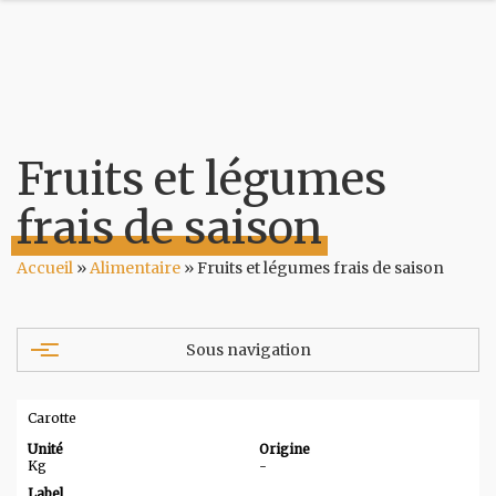
Fruits et légumes
frais de saison
Accueil
»
Alimentaire
»
Fruits et légumes frais de saison
Sous navigation
Accessoires
Alimentaire
Carotte
Hygiène
Alimentaire
Unité
Origine
Farines
Kg
-
Boissons
Label