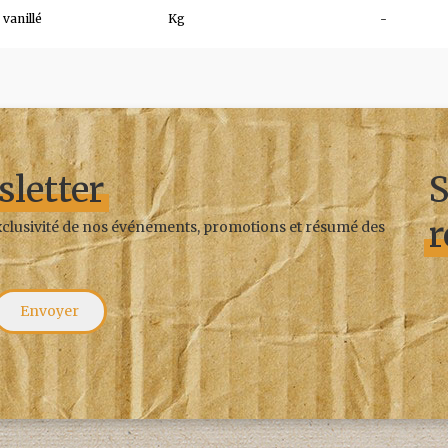
 vanillé
Kg
-
sletter
S
r
exclusivité de nos événements, promotions et résumé des