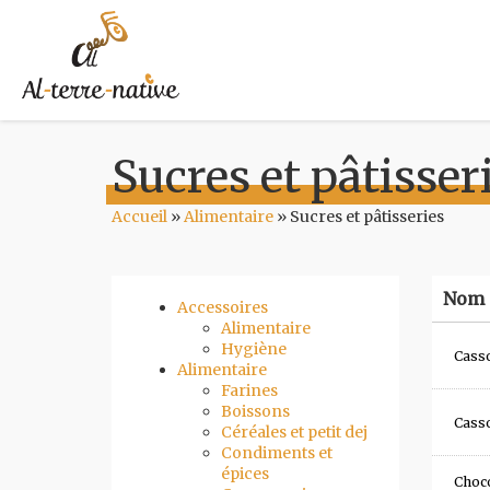
Sucres et pâtisser
Accueil
»
Alimentaire
»
Sucres et pâtisseries
Nom 
Accessoires
Alimentaire
Hygiène
Cass
Alimentaire
Farines
Boissons
Cass
Céréales et petit dej
Condiments et
épices
Choco