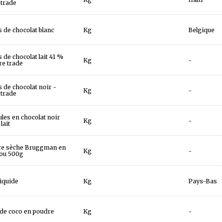
 trade
s de chocolat blanc
Kg
Belgique
s de chocolat lait 41 %
Kg
-
re trade
s de chocolat noir -
Kg
-
 trade
les en chocolat noir
Kg
-
lait
re sèche Bruggman en
Kg
-
ou 500g
liquide
Kg
Pays-Bas
de coco en poudre
Kg
-