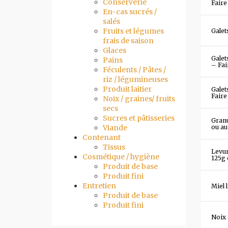
Conserverie
Faire
En-cas sucrés /
salés
Fruits et légumes
Galet
frais de saison
Glaces
Galet
Pains
– Fai
Féculents / Pâtes /
riz / légumineuses
Produit laitier
Galet
Faire
Noix / graines/ fruits
secs
Sucres et pâtisseries
Granu
Viande
ou au 
Contenant
Tissus
Levu
Cosmétique / hygiène
125g 
Produit de base
Produit fini
Entretien
Miel 
Produit de base
Produit fini
Noix 