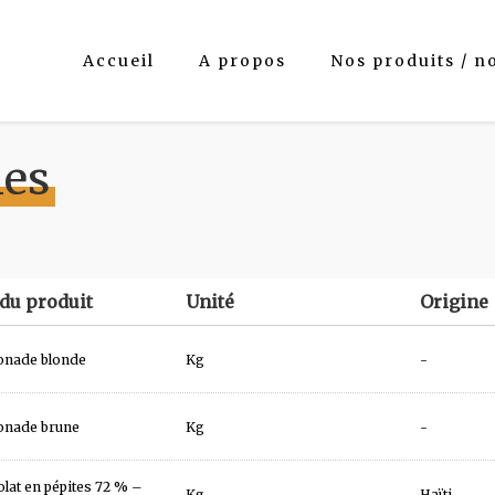
Accueil
A propos
Nos produits / n
ies
du produit
Unité
Origine
onade blonde
Kg
-
onade brune
Kg
-
lat en pépites 72 % –
Kg
Haïti