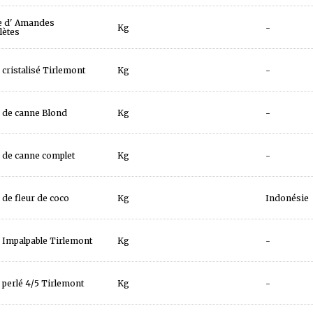
e d' Amandes
Kg
-
lètes
 cristalisé Tirlemont
Kg
-
 de canne Blond
Kg
-
 de canne complet
Kg
-
 de fleur de coco
Kg
Indonésie
 Impalpable Tirlemont
Kg
-
 perlé 4/5 Tirlemont
Kg
-