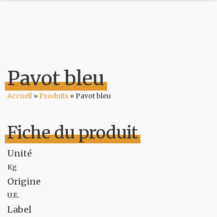
Pavot bleu
Accueil
»
Produits
»
Pavot bleu
Fiche du produit
Unité
Kg
Origine
U.E.
Label