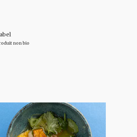
abel
roduit non bio