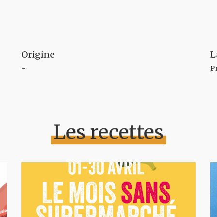
Origine
L
-
P
Les recettes