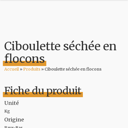
Ciboulette séchée en
flocons
Accueil
»
Produits
»
Ciboulette séchée en flocons
Fiche du produit
Unité
Kg
Origine
Pays-Bas