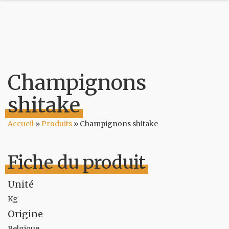
Champignons
shitake
Accueil
»
Produits
»
Champignons shitake
Fiche du produit
Unité
Kg
Origine
Belgique