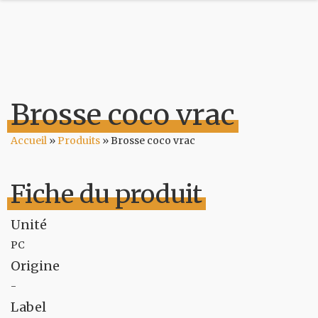
Brosse coco vrac
Accueil
»
Produits
»
Brosse coco vrac
Fiche du produit
Unité
PC
Origine
-
Label