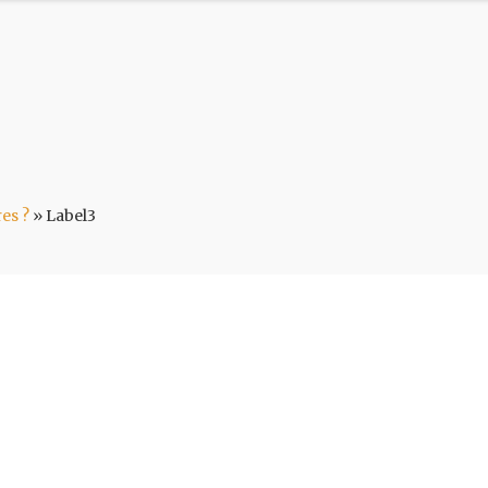
es ?
»
Label3